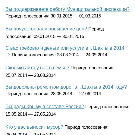
Каталог
Вы поддерживаете работу Муниципальной инспекции?
Период голосования:
30.01.2015 — 01.03.2015
Вы почувствовали повышение цен?
Период
Инфо
голосования:
09.01.2015 — 30.01.2015
С вас требовали деньги или услуги в г. Шахты в 2014
г.?
Период голосования:
28.08.2014 — 24.09.2014
Гороскоп
Сколько авто у вас в семье?
Период голосования:
25.07.2014 — 28.08.2014
Вы довольны ремонтом дорог в г. Шахты в 2014 году?
Карты
Период голосования:
28.05.2014 — 27.06.2014
Вы рады Крыму в составе России?
Период голосования:
15.05.2014 — 27.05.2014
Фотогалерея
Кто у вас выносит мусор?
Период голосования:
28.04.2014 — 15.05.2014