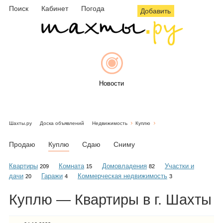
Поиск
Кабинет
Погода
Добавить
Новости
Шахты.ру
Доска объявлений
Недвижимость
Куплю
Афиша
Продаю
Куплю
Сдаю
Сниму
Квартиры
Комната
Домовладения
Участки и
209
15
82
дачи
Гаражи
Коммерческая недвижимость
20
4
3
Объявления
Куплю — Квартиры в г. Шахты