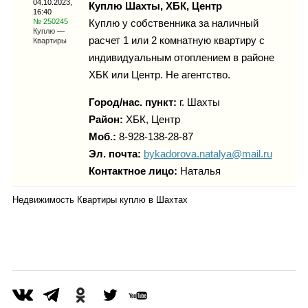
04.10.2023,
Каталог
Куплю Шахты, ХБК, Центр
16:40
№ 250245
Куплю у собственника за наличный
Куплю —
расчет 1 или 2 комнатную квартиру с
Квартиры
индивидуальным отоплением в районе
Инфо
ХБК или Центр. Не агентство.
Город/нас. пункт:
г.
Шахты
Район:
ХБК, Центр
Гороскоп
Моб.:
8-928-138-28-87
Эл. почта:
bykadorova.natalya@mail.ru
Контактное лицо:
Наталья
Недвижимость Квартиры куплю в Шахтах
Карты
Фотогалерея