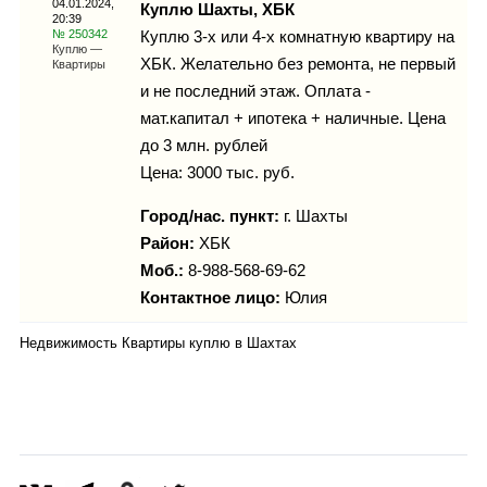
04.01.2024,
Каталог
Куплю Шахты, ХБК
20:39
№ 250342
Куплю 3-х или 4-х комнатную квартиру на
Куплю —
ХБК. Желательно без ремонта, не первый
Квартиры
и не последний этаж. Оплата -
Инфо
мат.капитал + ипотека + наличные. Цена
до 3 млн. рублей
Цена: 3000 тыс. руб.
Гороскоп
Город/нас. пункт:
г.
Шахты
Район:
ХБК
Моб.:
8-988-568-69-62
Контактное лицо:
Юлия
Карты
Недвижимость Квартиры куплю в Шахтах
Фотогалерея