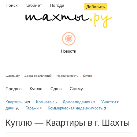
Поиск
Кабинет
Погода
Добавить
Новости
Шахты.ру
Доска объявлений
Недвижимость
Куплю
Афиша
Продаю
Куплю
Сдаю
Сниму
Квартиры
Комната
Домовладения
Участки и
209
15
82
дачи
Гаражи
Коммерческая недвижимость
20
4
3
Объявления
Куплю — Квартиры в г. Шахты