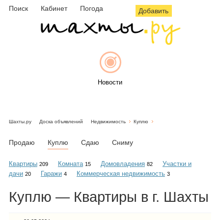
Поиск
Кабинет
Погода
Добавить
Новости
Шахты.ру
Доска объявлений
Недвижимость
Куплю
Афиша
Продаю
Куплю
Сдаю
Сниму
Квартиры
Комната
Домовладения
Участки и
209
15
82
дачи
Гаражи
Коммерческая недвижимость
20
4
3
Объявления
Куплю — Квартиры в г. Шахты