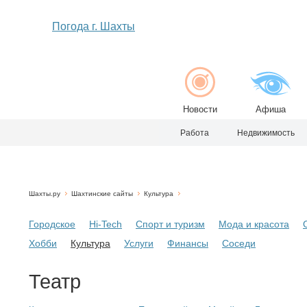
Погода г. Шахты
Новости
Афиша
Работа
Недвижимость
Шахты.ру
Шахтинские сайты
Культура
Городское
Hi-Tech
Спорт и туризм
Мода и красота
Хобби
Культура
Услуги
Финансы
Соседи
Театр