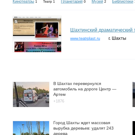
Кинотеатры
Планетарий
Музей
Библиотеки
1
Театр
1
0
2
Шахтинский драматический 
г. Шахты
www.teatrplast.ru
В Шахтах перевернулся
автомобиль на дороге Центр —
Артем
+1876
Город Шахты ждет массовая
вырубка деревьев: удалят 243
дерева