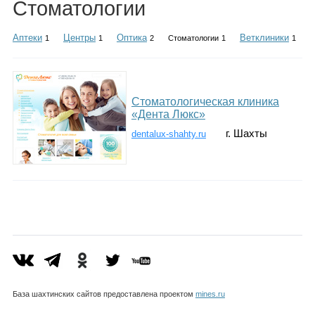
Стоматологии
Каталог
Аптеки
Центры
Оптика
Ветклиники
1
1
2
Стоматологии
1
1
Инфо
Стоматологическая клиника
«Дента Люкс»
г. Шахты
dentalux-shahty.ru
Гороскоп
Карты
Фотогалерея
База шахтинских сайтов предоставлена проектом
mines.ru