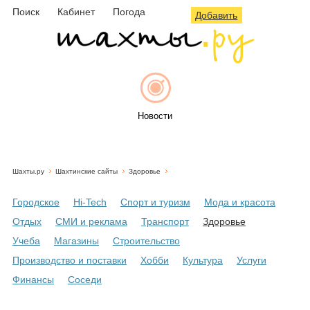
Поиск
Кабинет
Погода
Добавить
Новости
Шахты.ру
Шахтинские сайты
Здоровье
Афиша
Городское
Hi-Tech
Спорт и туризм
Мода и красота
Отдых
СМИ и реклама
Транспорт
Здоровье
Учеба
Магазины
Строительство
Объявления
Производство и поставки
Хобби
Культура
Услуги
Финансы
Соседи