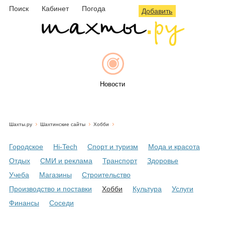
Поиск
Кабинет
Погода
Добавить
Новости
Шахты.ру
Шахтинские сайты
Хобби
Афиша
Городское
Hi-Tech
Спорт и туризм
Мода и красота
Отдых
СМИ и реклама
Транспорт
Здоровье
Учеба
Магазины
Строительство
Объявления
Производство и поставки
Хобби
Культура
Услуги
Финансы
Соседи