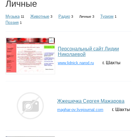
Личные
Каталог
Музыка
Животные
Радио
Туризм
11
3
3
Личные
3
1
Поэзия
1
Инфо
Персональный сайт Лидии
Николаевой
Гороскоп
г. Шахты
www.lidnick.narod.ru
Карты
Жжешечка Сергея Мажарова
г. Шахты
maghar-ov.livejournal.com
Фотогалерея