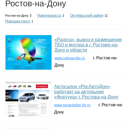
Ростов-на-Дону
Каталог
Новочеркасск
Октябрьский район
Ростов-на-Дону
3
2
11
Новошахтинск
1
Инфо
«Радуга», вывоз и размещение
ТБО и мусора в г. Ростове-на-
Дону и области
Гороскоп
г. Ростов-на-
www.raduga-tbo.ru
Дону
Карты
Автосалон «РосАвтоДон»
работает на авторынке
«Фортуна» г. Ростова-на-Дону
г. Ростов-на-
www.rosavtodon.by.ru
Фотогалерея
Дону