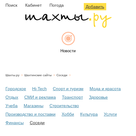
Поиск
Кабинет
Погода
Добавить
Новости
Шахты.ру
Шахтинские сайты
Соседи
Афиша
Городское
Hi-Tech
Спорт и туризм
Мода и красота
Отдых
СМИ и реклама
Транспорт
Здоровье
Учеба
Магазины
Строительство
Объявления
Производство и поставки
Хобби
Культура
Услуги
Финансы
Соседи