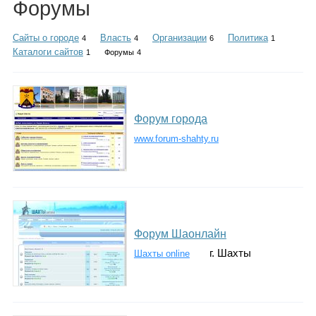
Форумы
Каталог
Сайты о городе
Власть
Организации
Политика
4
4
6
1
Каталоги сайтов
1
Форумы
4
Инфо
Форум города
Гороскоп
www.forum-shahty.ru
Карты
Форум Шаонлайн
г. Шахты
Шахты online
Фотогалерея