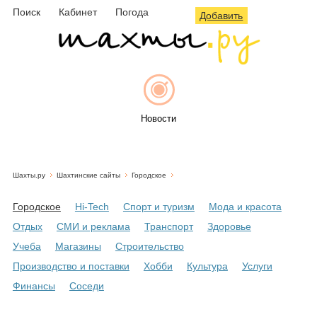
Поиск
Кабинет
Погода
Добавить
Новости
Шахты.ру
Шахтинские сайты
Городское
Афиша
Городское
Hi-Tech
Спорт и туризм
Мода и красота
Отдых
СМИ и реклама
Транспорт
Здоровье
Учеба
Магазины
Строительство
Объявления
Производство и поставки
Хобби
Культура
Услуги
Финансы
Соседи