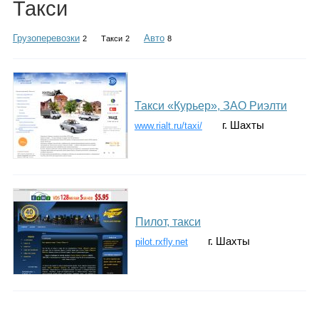
Такси
Каталог
Грузоперевозки
Авто
2
Такси
2
8
Инфо
Такси «Курьер», ЗАО Риэлти
г. Шахты
www.rialt.ru/taxi/
Гороскоп
Карты
Пилот, такси
г. Шахты
pilot.rxfly.net
Фотогалерея