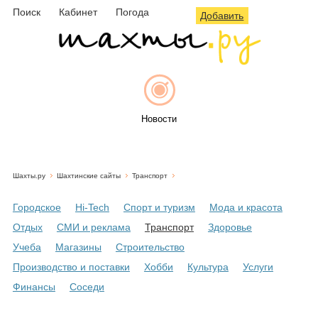
Поиск
Кабинет
Погода
Добавить
Новости
Шахты.ру
Шахтинские сайты
Транспорт
Афиша
Городское
Hi-Tech
Спорт и туризм
Мода и красота
Отдых
СМИ и реклама
Транспорт
Здоровье
Учеба
Магазины
Строительство
Объявления
Производство и поставки
Хобби
Культура
Услуги
Финансы
Соседи