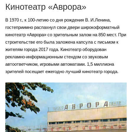
Каталог
Кинотеатр «Аврора»
В 1970 г., к 100-летию со дня рождения В. И.Ленина,
гостеприимно распахнул свои двери широкоформатный
Инфо
кинотеатр «Аврора» со зрительным залом на 850 мест. При
строительстве его была заложена капсула с письмом к
жителям города 2017 года. Кинотеатр оборудован
рекламно-информационным стендом со звуковым
Гороскоп
автоответчиком, игровыми автоматами. 1,5 миллиона
зрителей посещает ежегодно лучший кинотеатр города.
Карты
Фотогалерея