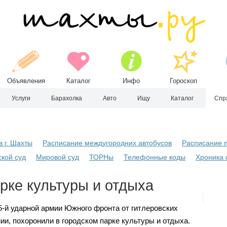
Объявления
Каталог
Инфо
Гороскоп
Услуги
Барахолка
Авто
Ищу
Каталог
Спр
в г. Шахты
Расписание междугородних автобусов
Расписание 
кой суд
Мировой суд
ТОРНы
Телефонные коды
Хроника 
рке культуры и отдыха
5-й ударной армии Южного фронта от гитлеровских
ии, похоронили в городском парке культуры и отдыха.