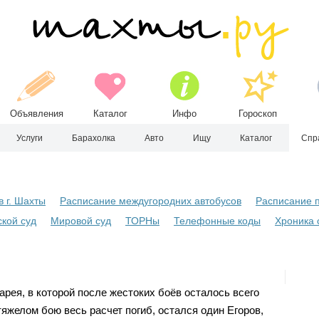
Объявления
Каталог
Инфо
Гороскоп
Услуги
Барахолка
Авто
Ищу
Каталог
Спр
в г. Шахты
Расписание междугородних автобусов
Расписание 
кой суд
Мировой суд
ТОРНы
Телефонные коды
Хроника 
арея, в которой после жестоких боёв осталось всего
тяжелом бою весь расчет погиб, остался один Егоров,