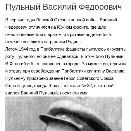
Каталог
Пульный Василий Федорович
В первые годы Великой Отечественной войны Василий
Федорович отличился на Южном фронте, где шли
Инфо
ожесточённые бои с врагом. За ратные подвиги был
отмечен высокими наградами Родины.
Летом 1944 год в Прибалтике фашисты пытались окружить
роту Пульного, но она не сдавалась. В этом бою Пульный
Гороскоп
В.Ф. погиб и был похоронен в городе. За мужество, героизм
и отвагу при освобождении Прибалтики капитану Василию
Пульному присвоено звание Героя Советского Союза.
Одна из улиц города Шахты и школа № 32, в которой
Карты
учился Василий Пульный, носят его имя.
Фотогалерея