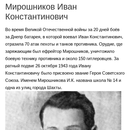
Каталог
Мирошников Иван
Константинович
Во время Великой Отечественной войны за 20 дней боёв
Инфо
за Днепр батарея, в которой воевал Иван Константинович,
отразила 70 атак пехоты и танков противника. Орудие, где
заряжающим был ефрейтор Мирошников, уничтожило
Гороскоп
боевую технику противника и около 150 гитлеровцев. За
ратный подвиг 26 октября 1943 года Ивану
Константиновичу было присвоено звание Героя Советского
Союза. Именем Мирошникова И.К. названа школа № 14 и
Карты
одна из улиц города Шахты.
Фотогалерея