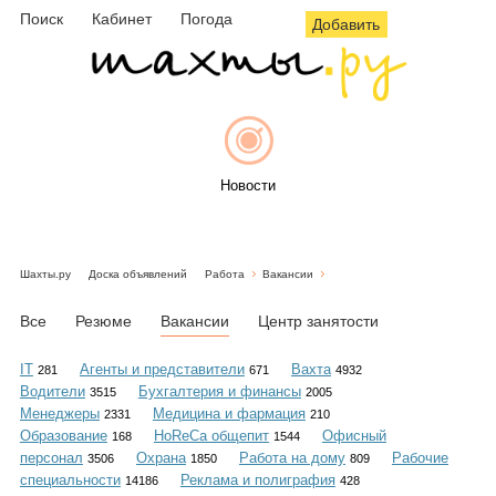
Поиск
Кабинет
Погода
Добавить
Новости
Шахты.ру
Доска объявлений
Работа
Вакансии
Афиша
Все
Резюме
Вакансии
Центр занятости
IT
Агенты и представители
Вахта
281
671
4932
Водители
Бухгалтерия и финансы
3515
2005
Объявления
Менеджеры
Медицина и фармация
2331
210
Образование
HoReCa общепит
Офисный
168
1544
персонал
Охрана
Работа на дому
Рабочие
3506
1850
809
специальности
Реклама и полиграфия
14186
428