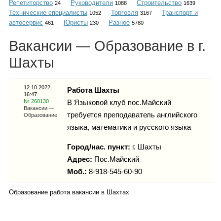
Репетиторство
Руководители
Строительство
Каталог
24
1088
1639
Технические специалисты
Торговля
Транспорт и
1052
3167
автосервис
Юристы
Разное
461
230
5780
Вакансии — Образование в г.
Инфо
Шахты
12.10.2022,
Работа Шахты
16:47
Гороскоп
№ 260130
В Языковой клуб пос.Майский
Вакансии —
требуется преподаватель английского
Образование
языка, математики и русского языка
Карты
Город/нас. пункт:
г.
Шахты
Адрес:
Пос.Майский
Моб.:
8-918-545-60-90
Фотогалерея
Образование работа вакансии в Шахтах