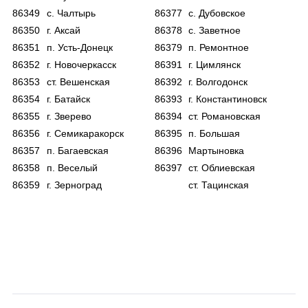
86349
с. Чалтырь
86377
с. Дубовское
86350
г. Аксай
86378
с. Заветное
86351
п. Усть-Донецк
86379
п. Ремонтное
86352
г. Новочеркасск
86391
г. Цимлянск
86353
ст. Вешенская
86392
г. Волгодонск
86354
г. Батайск
86393
г. Константиновск
86355
г. Зверево
86394
ст. Романовская
86356
г. Семикаракорск
86395
п. Большая
86357
п. Багаевская
86396
Мартыновка
86358
п. Веселый
86397
ст. Облиевская
86359
г. Зерноград
ст. Тацинская