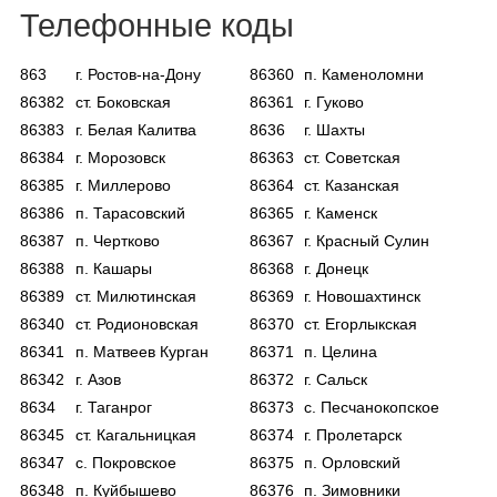
Каталог
Телефонные коды
863
г. Ростов-на-Дону
86360
п. Каменоломни
86382
ст. Боковская
86361
г. Гуково
Инфо
86383
г. Белая Калитва
8636
г. Шахты
86384
г. Морозовск
86363
ст. Советская
86385
г. Миллерово
86364
ст. Казанская
86386
п. Тарасовский
86365
г. Каменск
Гороскоп
86387
п. Чертково
86367
г. Красный Сулин
86388
п. Кашары
86368
г. Донецк
86389
ст. Милютинская
86369
г. Новошахтинск
86340
ст. Родионовская
86370
ст. Егорлыкская
Карты
86341
п. Матвеев Курган
86371
п. Целина
86342
г. Азов
86372
г. Сальск
8634
г. Таганрог
86373
с. Песчанокопское
Фотогалерея
86345
ст. Кагальницкая
86374
г. Пролетарск
86347
с. Покровское
86375
п. Орловский
86348
п. Куйбышево
86376
п. Зимовники