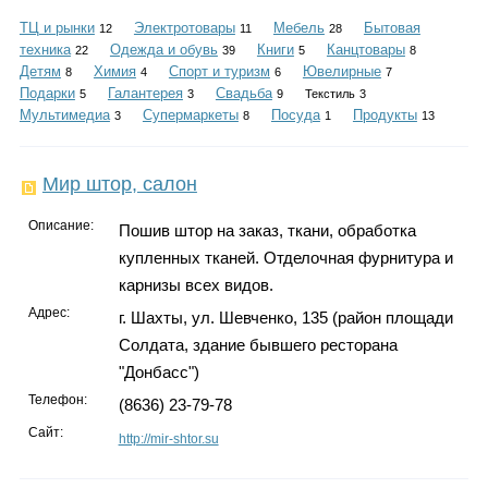
Каталог
ТЦ и рынки
Электротовары
Мебель
Бытовая
12
11
28
техника
Одежда и обувь
Книги
Канцтовары
22
39
5
8
Детям
Химия
Спорт и туризм
Ювелирные
8
4
6
7
Подарки
Галантерея
Свадьба
5
3
9
Текстиль
3
Инфо
Мультимедиа
Супермаркеты
Посуда
Продукты
3
8
1
13
Мир штор, салон
Гороскоп
Описание:
Пошив штор на заказ, ткани, обработка
купленных тканей. Отделочная фурнитура и
карнизы всех видов.
Адрес:
г. Шахты, ул. Шевченко, 135 (район площади
Карты
Солдата, здание бывшего ресторана
"Донбасс")
Телефон:
(8636) 23-79-78
Фотогалерея
Сайт:
http://mir-shtor.su