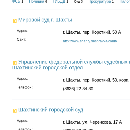
ФСБ
Полиция
ГИБДД
Прокуратура
Налог
1
6
1
Суд
3
1
Мировой суд г. Шахты
Адрес:
г. Шахты, пер. Короткий, 50 А
Сайт:
http://www.shahty.ru/spravka/court/
Управление федеральной службы судебных п
Шахтинский городской отдел
Адрес:
г. Шахты, пер. Короткий, 50, корп.
Телефон:
(8636) 22-34-30
Шахтинский городской суд
Адрес:
г. Шахты, ул. Черенкова, 17 А
Телефон: