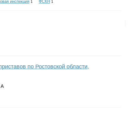
овая инспекция
ФСКН
1
1
риставов по Ростовской области,
 А