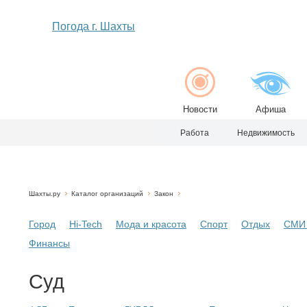
Погода г. Шахты
Новости
Афиша
Работа
Недвижимость
Шахты.ру
Каталог организаций
Закон
Город
Hi-Tech
Мода и красота
Спорт
Отдых
СМИ 
Финансы
Суд