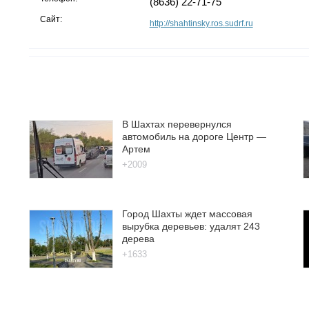
(8636) 22-71-75
Сайт:
http://shahtinsky.ros.sudrf.ru
В Шахтах перевернулся
автомобиль на дороге Центр —
Артем
+2009
Город Шахты ждет массовая
вырубка деревьев: удалят 243
дерева
+1633