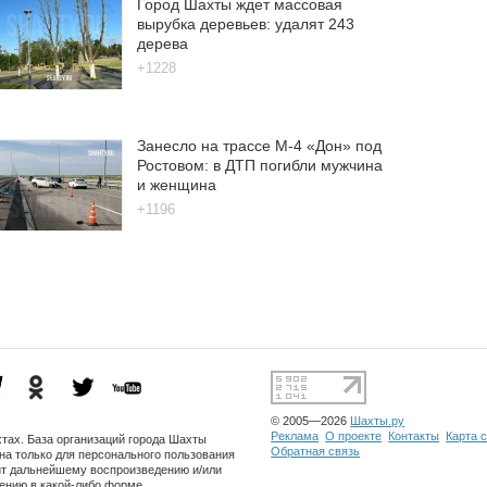
Город Шахты ждет массовая
вырубка деревьев: удалят 243
дерева
+1228
Занесло на трассе М-4 «Дон» под
Ростовом: в ДТП погибли мужчина
и женщина
+1196
© 2005—2026
Шахты.ру
Реклама
О проекте
Контакты
Карта 
хтах. База организаций города Шахты
Обратная связь
на только для персонального пользования
ит дальнейшему воспроизведению и/или
ению в какой-либо форме.