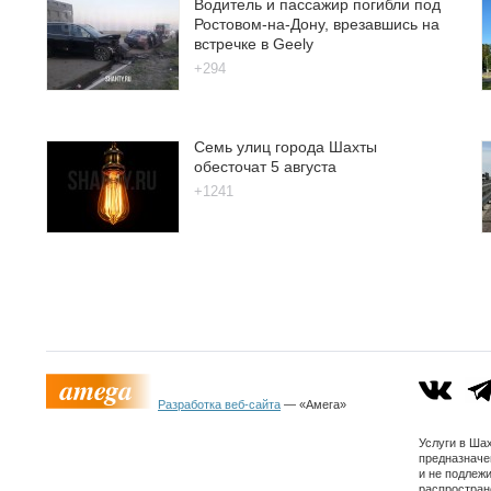
Водитель и пассажир погибли под
Ростовом-на-Дону, врезавшись на
встречке в Geely
+294
Семь улиц города Шахты
обесточат 5 августа
+1241
Разработка веб-сайта
— «Амега»
Услуги в Ша
предназначе
и не подлеж
распростран