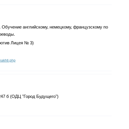
 Обучение английскому, немецкому, французскому по
реводы.
против Лицея № 3)
hakhti.php
 247 б (ОДЦ "Город Будущего")