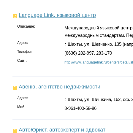
Language Link, языковой центр
Описание:
Международный языковой центр.
международным стандартам. Пе
Адрес:
г. Шахты, ул. Шевченко, 135 (на
Телефон:
(8636) 282-997, 283-170
Сайт:
http://www.languagelink.ru/centers/detail/s
Авеню, агентство недвижимости
Адрес:
г. Шахты, ул. Шишкина, 162, оф.
Моб.:
8-961-400-58-86
АвтоЮрист, автоэксперт и адвокат