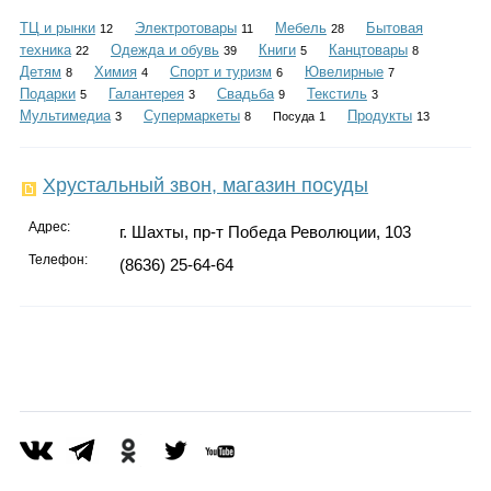
Каталог
ТЦ и рынки
Электротовары
Мебель
Бытовая
12
11
28
техника
Одежда и обувь
Книги
Канцтовары
22
39
5
8
Детям
Химия
Спорт и туризм
Ювелирные
8
4
6
7
Подарки
Галантерея
Свадьба
Текстиль
5
3
9
3
Инфо
Мультимедиа
Супермаркеты
Продукты
3
8
Посуда
1
13
Хрустальный звон, магазин посуды
Гороскоп
Адрес:
г. Шахты, пр-т Победа Революции, 103
Телефон:
(8636) 25-64-64
Карты
Фотогалерея