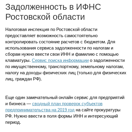
Каталог
Задолженность в ИФНС
Ростовской области
Налоговая инспекция по Ростовской области
Инфо
предоставляет возможность самостоятельно
контролировать состояние расчетов с бюджетом. Для
использования сервиса задолженности по налогам и
сборам нужно ввести свои ИНН и фамилию с помощью
Гороскоп
клавиатуры.
Сервис поиска информации
о задолженности
по имущественному, транспортному, земельному налогам,
налогу на доходы физических лиц (только для физических
лиц, граждан РФ).
Карты
Еще один замечательный онлайн сервис для предприятий
и бизнеса —
сводный план проверок субъектов
предпринимательства на 2019 год
на сайте прокуратуры
Фотогалерея
РФ. Нужно ввести в поля формы ИНН и интересующий
период.