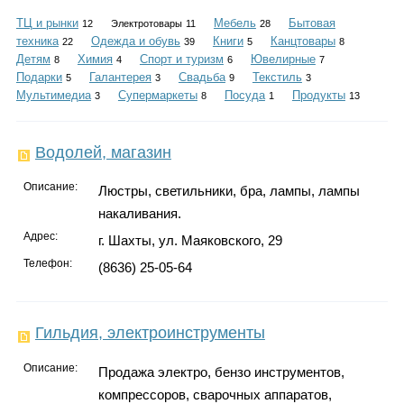
Каталог
ТЦ и рынки
Мебель
Бытовая
12
Электротовары
11
28
техника
Одежда и обувь
Книги
Канцтовары
22
39
5
8
Детям
Химия
Спорт и туризм
Ювелирные
8
4
6
7
Подарки
Галантерея
Свадьба
Текстиль
5
3
9
3
Инфо
Мультимедиа
Супермаркеты
Посуда
Продукты
3
8
1
13
Водолей, магазин
Гороскоп
Описание:
Люстры, светильники, бра, лампы, лампы
накаливания.
Адрес:
г. Шахты, ул. Маяковского, 29
Карты
Телефон:
(8636) 25-05-64
Гильдия, электроинструменты
Фотогалерея
Описание:
Продажа электро, бензо инструментов,
компрессоров, сварочных аппаратов,