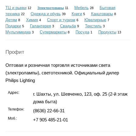
Каталог
ТЦ и рынки
Мебель
Бытовая
12
Электротовары
11
28
техника
Одежда и обувь
Книги
Канцтовары
22
39
5
8
Детям
Химия
Спорт и туризм
Ювелирные
8
4
6
7
Подарки
Галантерея
Свадьба
Текстиль
5
3
9
3
Инфо
Мультимедиа
Супермаркеты
Посуда
Продукты
3
8
1
13
Профит
Гороскоп
Оптовая и розничная торговля источниками света
(электролампы), светотехникой. Официальный дилер
Philips Lighting
Карты
Адрес:
г. Шахты, ул. Шевченко, 123, оф. 25 (2-й этаж
дома быта)
Телефон:
(8636) 22-66-31
Фотогалерея
Моб.:
+7 905 485-21-01