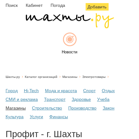
Поиск
Кабинет
Погода
Добавить
Новости
Шахты.ру
Каталог организаций
Магазины
Электротовары
Афиша
Город
Hi-Tech
Мода и красота
Спорт
Отдых
СМИ и реклама
Транспорт
Здоровье
Учеба
Магазины
Строительство
Производство
Закон
Объявления
Культура
Услуги
Финансы
Профит - г. Шахты