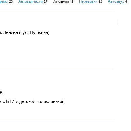
рвис
Автозапчасти
Перевозки
Автозвук
28
17
Автошколы
9
22
4
ул. Ленина и ул. Пушкина)
B.
ом с БТИ и детской поликлиникой)