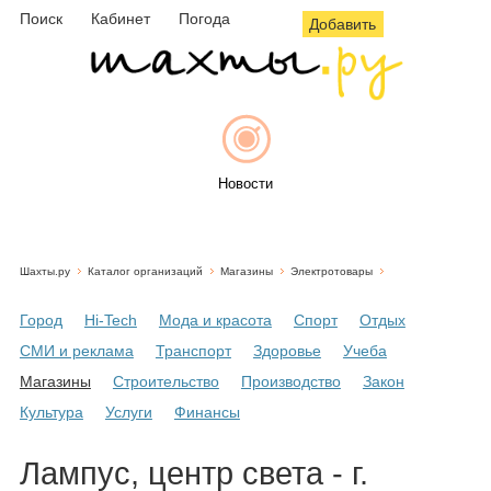
Поиск
Кабинет
Погода
Добавить
Новости
Шахты.ру
Каталог организаций
Магазины
Электротовары
Афиша
Город
Hi-Tech
Мода и красота
Спорт
Отдых
СМИ и реклама
Транспорт
Здоровье
Учеба
Магазины
Строительство
Производство
Закон
Объявления
Культура
Услуги
Финансы
Лампус, центр света - г.