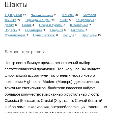
Каталог
Шахты
ТЦ и рынки
Мебель
Бытовая
12
Электротовары
11
28
техника
Одежда и обувь
Книги
Канцтовары
22
39
5
8
Детям
Химия
Спорт и туризм
Ювелирные
8
4
6
7
Инфо
Подарки
Галантерея
Свадьба
Текстиль
5
3
9
3
Мультимедиа
Супермаркеты
Посуда
Продукты
3
8
1
13
Гороскоп
Лампус, центр света
Центр света Лампус предлагает огромный выбор
светотехнической продукции. Только у нас Вы найдете
Карты
широчайший ассортимент галогенных люстр нового
поколения High-tech , Modern (Модерн), декоративных
точечных светильников. Любители классики найдут
большое количество изысканных хрустальных люстр
Фотогалерея
Classica (Классика), Crustal (Хрусталь). Самый богатый
выбор ламп накаливания, энергосберегающих, галогенных