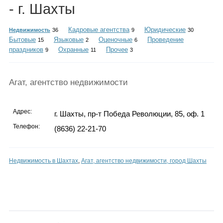
Каталог
- г. Шахты
Кадровые агентства
Юридические
Недвижимость
36
9
30
Бытовые
Языковые
Оценочные
Проведение
15
2
6
праздников
Охранные
Прочее
9
11
3
Инфо
Агат, агентство недвижимости
Гороскоп
Адрес:
г. Шахты, пр-т Победа Революции, 85, оф. 1
Телефон:
(8636) 22-21-70
Карты
Недвижимость в Шахтах
,
Агат, агентство недвижимости, город Шахты
Фотогалерея