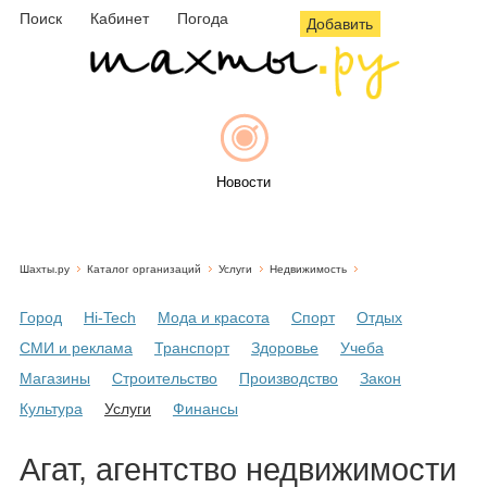
Поиск
Кабинет
Погода
Добавить
Новости
Шахты.ру
Каталог организаций
Услуги
Недвижимость
Афиша
Город
Hi-Tech
Мода и красота
Спорт
Отдых
СМИ и реклама
Транспорт
Здоровье
Учеба
Магазины
Строительство
Производство
Закон
Объявления
Культура
Услуги
Финансы
Агат, агентство недвижимости