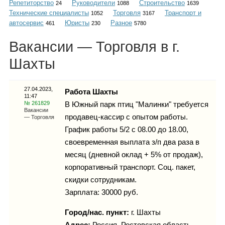
Репетиторство
Руководители
Строительство
Каталог
24
1088
1639
Технические специалисты
Торговля
Транспорт и
1052
3167
автосервис
Юристы
Разное
461
230
5780
Вакансии — Торговля в г.
Инфо
Шахты
27.04.2023,
Работа Шахты
11:47
Гороскоп
№ 261829
В Южный парк птиц "Малинки" требуется
Вакансии
продавец-кассир с опытом работы.
— Торговля
График работы 5/2 с 08.00 до 18.00,
своевременная выплата з/п два раза в
Карты
месяц (дневной оклад + 5% от продаж),
корпоративный транспорт. Соц. пакет,
скидки сотрудникам.
Зарплата: 30000 руб.
Фотогалерея
Город/нас. пункт:
г.
Шахты
Адрес:
Россия, Ростовская область,