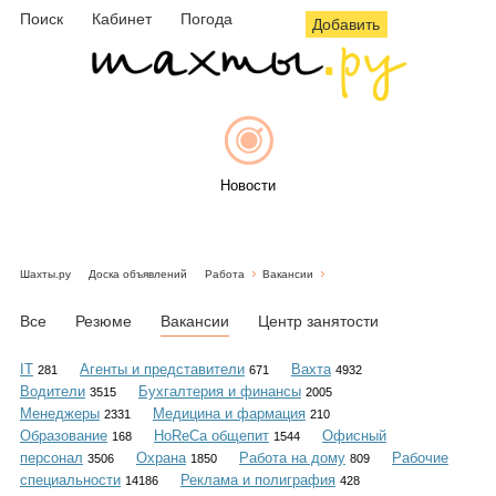
Поиск
Кабинет
Погода
Добавить
Новости
Шахты.ру
Доска объявлений
Работа
Вакансии
Афиша
Все
Резюме
Вакансии
Центр занятости
IT
Агенты и представители
Вахта
281
671
4932
Водители
Бухгалтерия и финансы
3515
2005
Объявления
Менеджеры
Медицина и фармация
2331
210
Образование
HoReCa общепит
Офисный
168
1544
персонал
Охрана
Работа на дому
Рабочие
3506
1850
809
специальности
Реклама и полиграфия
14186
428