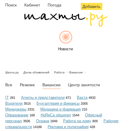
Поиск
Кабинет
Погода
Добавить
Новости
Шахты.ру
Доска объявлений
Работа
Вакансии
Афиша
Все
Резюме
Вакансии
Центр занятости
IT
Агенты и представители
Вахта
281
671
4932
Водители
Бухгалтерия и финансы
3515
2005
Объявления
Менеджеры
Медицина и фармация
2331
210
Образование
HoReCa общепит
Офисный
168
1544
персонал
Охрана
Работа на дому
Рабочие
3506
1849
809
специальности
Реклама и полиграфия
14186
428