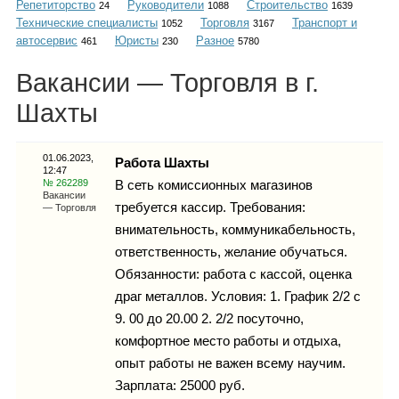
Репетиторство
Руководители
Строительство
Каталог
24
1088
1639
Технические специалисты
Торговля
Транспорт и
1052
3167
автосервис
Юристы
Разное
461
230
5780
Вакансии — Торговля в г.
Инфо
Шахты
01.06.2023,
Работа Шахты
12:47
Гороскоп
№ 262289
В сеть комиссионных магазинов
Вакансии
требуется кассир. Требования:
— Торговля
внимательность, коммуникабельность,
ответственность, желание обучаться.
Карты
Обязанности: работа с кассой, оценка
драг металлов. Условия: 1. График 2/2 с
9. 00 до 20.00 2. 2/2 посуточно,
комфортное место работы и отдыха,
Фотогалерея
опыт работы не важен всему научим.
Зарплата: 25000 руб.