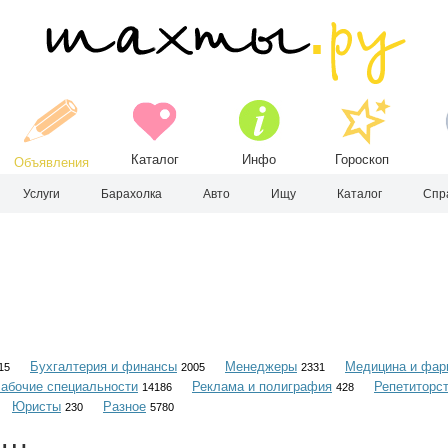
Каталог
Инфо
Гороскоп
Объявления
Услуги
Барахолка
Авто
Ищу
Каталог
Спр
Бухгалтерия и финансы
Менеджеры
Медицина и фар
15
2005
2331
абочие специальности
Реклама и полиграфия
Репетиторс
14186
428
Юристы
Разное
230
5780