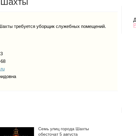
. Шахты
Д
Шахты требуется уборщик служебных помещений.
23
-68
ru
нидовна
Семь улиц города Шахты
обесточат 5 августа