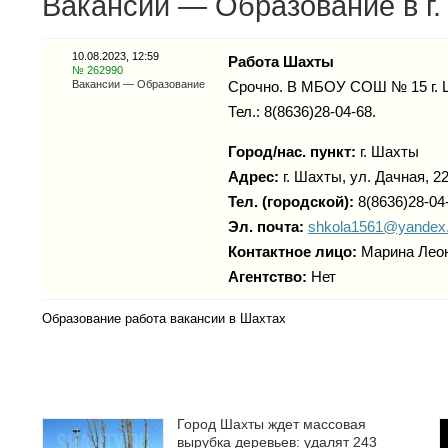
Вакансии — Образование в г
10.08.2023, 12:59
Работа Шахты
№ 262990
Вакансии — Образование
Срочно. В МБОУ СОШ № 15 г. 
Тел.: 8(8636)28-04-68.
Город/нас. пункт:
г.
Шахты
Адрес:
г. Шахты, ул. Дачная, 2
Тел. (городской):
8(8636)28-04
Эл. почта:
shkola1561@yandex.
Контактное лицо:
Марина Лео
Агентство:
Нет
Образование работа вакансии в Шахтах
Город Шахты ждет массовая
вырубка деревьев: удалят 243