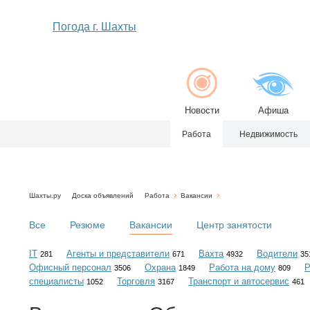
Погода г. Шахты
Новости
Афиша
Работа
Недвижимость
Шахты.ру
Доска объявлений
Работа
Вакансии
Все
Резюме
Вакансии
Центр занятости
IT
Агенты и представители
Вахта
Водители
281
671
4932
35
Офисный персонал
Охрана
Работа на дому
Р
3506
1849
809
специалисты
Торговля
Транспорт и автосервис
1052
3167
461