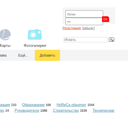
Регистрация
Забыли?
Карты
Фотогалерея
авка
Ещё...
Добавить
мация
Образование
HoReCa общепит
210
168
1544
тво
Руководители
Строительство
Технические
24
1088
1639