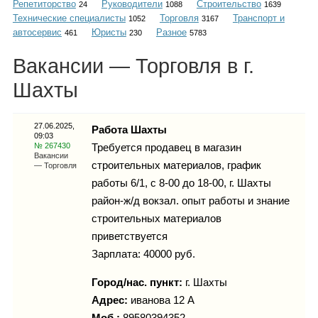
Репетиторство
Руководители
Строительство
Каталог
24
1088
1639
Технические специалисты
Торговля
Транспорт и
1052
3167
автосервис
Юристы
Разное
461
230
5783
Вакансии — Торговля в г.
Инфо
Шахты
27.06.2025,
Работа Шахты
09:03
Гороскоп
№ 267430
Требуется продавец в магазин
Вакансии
строительных материалов, график
— Торговля
работы 6/1, с 8-00 до 18-00, г. Шахты
район-ж/д вокзал. опыт работы и знание
Карты
строительных материалов
приветствуется
Зарплата: 40000 руб.
Фотогалерея
Город/нас. пункт:
г.
Шахты
Адрес:
иванова 12 А
Моб.:
89580394352