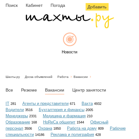
Поиск
Кабинет
Погода
Добавить
Новости
Шахты.ру
Доска объявлений
Работа
Вакансии
Афиша
Все
Резюме
Вакансии
Центр занятости
IT
Агенты и представители
Вахта
281
671
4932
Водители
Бухгалтерия и финансы
3516
2005
Объявления
Менеджеры
Медицина и фармация
2331
210
Образование
HoReCa общепит
Офисный
168
1544
персонал
Охрана
Работа на дому
Рабочие
3506
1850
809
специальности
Реклама и полиграфия
14186
428