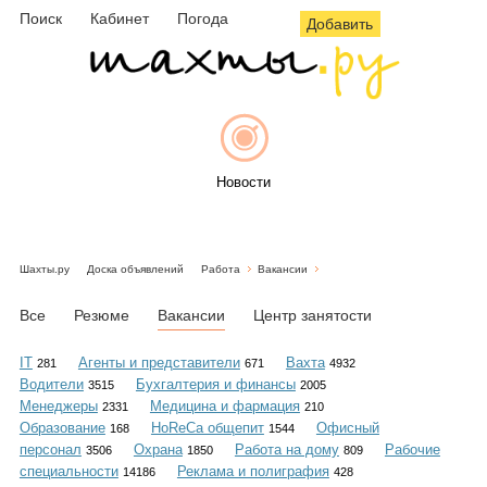
Поиск
Кабинет
Погода
Добавить
Новости
Шахты.ру
Доска объявлений
Работа
Вакансии
Афиша
Все
Резюме
Вакансии
Центр занятости
IT
Агенты и представители
Вахта
281
671
4932
Водители
Бухгалтерия и финансы
3515
2005
Объявления
Менеджеры
Медицина и фармация
2331
210
Образование
HoReCa общепит
Офисный
168
1544
персонал
Охрана
Работа на дому
Рабочие
3506
1850
809
специальности
Реклама и полиграфия
14186
428