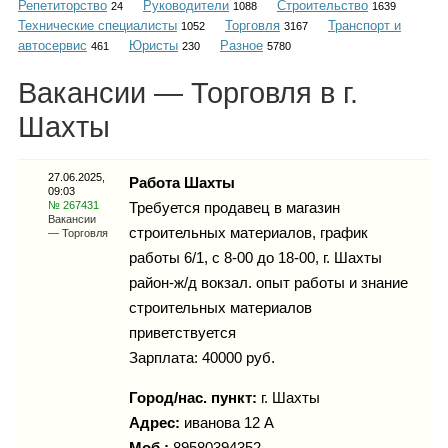
Репетиторство
Руководители
Строительство
Каталог
24
1088
1639
Технические специалисты
Торговля
Транспорт и
1052
3167
автосервис
Юристы
Разное
461
230
5780
Вакансии — Торговля в г.
Инфо
Шахты
27.06.2025,
Работа Шахты
09:03
Гороскоп
№ 267431
Требуется продавец в магазин
Вакансии
строительных материалов, график
— Торговля
работы 6/1, с 8-00 до 18-00, г. Шахты
район-ж/д вокзал. опыт работы и знание
Карты
строительных материалов
приветствуется
Зарплата: 40000 руб.
Фотогалерея
Город/нас. пункт:
г.
Шахты
Адрес:
иванова 12 А
Моб.:
89580394352