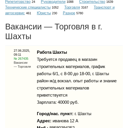
Репетиторство
Руководители
Строительство
Каталог
24
1088
1639
Технические специалисты
Торговля
Транспорт и
1052
3167
автосервис
Юристы
Разное
461
230
5780
Вакансии — Торговля в г.
Инфо
Шахты
27.06.2025,
Работа Шахты
09:11
Гороскоп
№ 267435
Требуется продавец в магазин
Вакансии
строительных материалов, график
— Торговля
работы 6/1, с 8-00 до 18-00, г. Шахты
район-ж/д вокзал. опыт работы и знание
Карты
строительных материалов
приветствуется
Зарплата: 40000 руб.
Фотогалерея
Город/нас. пункт:
г.
Шахты
Адрес:
иванова 12 А
Моб.:
89580394352