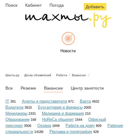
Поиск
Кабинет
Погода
Добавить
Новости
Шахты.ру
Доска объявлений
Работа
Вакансии
Афиша
Все
Резюме
Вакансии
Центр занятости
IT
Агенты и представители
Вахта
281
671
4932
Водители
Бухгалтерия и финансы
3515
2005
Объявления
Менеджеры
Медицина и фармация
2331
210
Образование
HoReCa общепит
Офисный
168
1544
персонал
Охрана
Работа на дому
Рабочие
3506
1849
809
специальности
Реклама и полиграфия
14186
428