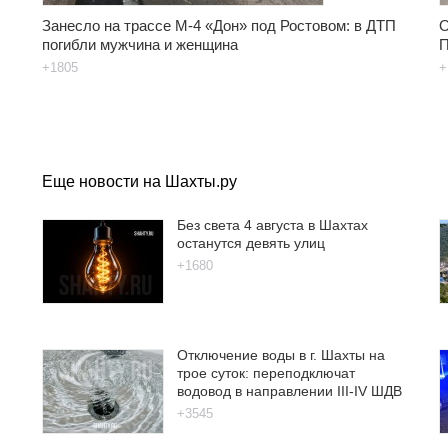
Занесло на трассе М-4 «Дон» под Ростовом: в ДТП
О
погибли мужчина и женщина
П
+1805
+
Еще новости на Шахты.ру
Без света 4 августа в Шахтах
останутся девять улиц
+1680
Отключение воды в г. Шахты на
трое суток: переподключат
водовод в направлении III-IV ШДВ
+3545