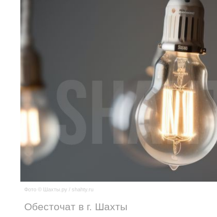
Фото © Шахты.ру / shahty.ru
Обесточат в г. Шахты