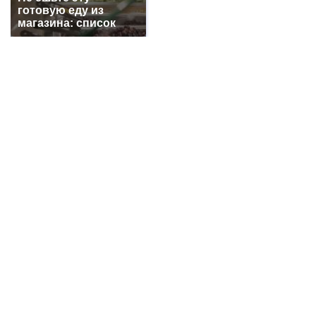
готовую еду из
Про убытки жителей г. Шахты из-за проблем с
магазина: список
электричеством
+3242
В г. Шахты погиб 26-летний мотоциклист на
мотоцикле FX MOTO
+3160
Работники выносили медь с предприятия,
сообщила транспортная полиция на станции
Шахтная
+2920
Все новости...