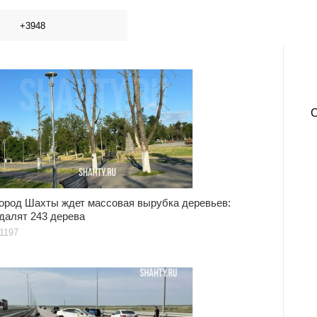
+3948
ород Шахты ждет массовая вырубка деревьев:
далят 243 дерева
1197