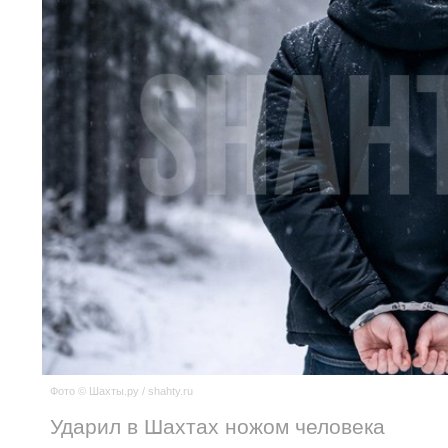
Фото © Шахты.ру / shahty.ru
Ударил в Шахтах ножом человека