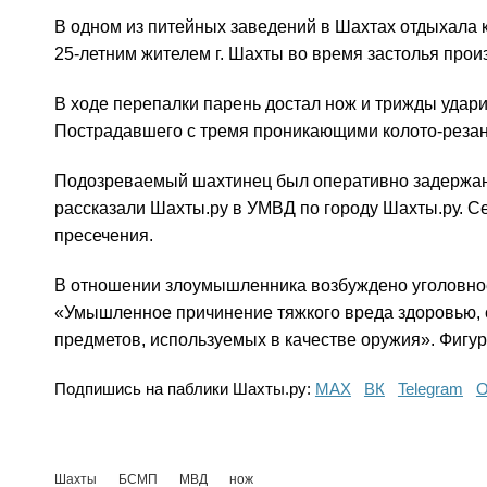
В одном из питейных заведений в Шахтах отдыхала 
25-летним жителем г. Шахты во время застолья прои
В ходе перепалки парень достал нож и трижды удари
Пострадавшего с тремя проникающими колото-реза
Подозреваемый шахтинец был оперативно задержан 
рассказали Шахты.ру в УМВД по городу Шахты.ру. С
пресечения.
В отношении злоумышленника возбуждено уголовное 
«Умышленное причинение тяжкого вреда здоровью,
предметов, используемых в качестве оружия». Фигура
Подпишись на паблики Шахты.ру:
МАХ
ВК
Telegram
О
Шахты
БСМП
МВД
нож