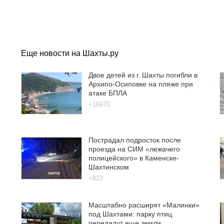
Еще новости на Шахты.ру
Двое детей из г. Шахты погибли в
Архипо-Осиповке на пляже при
атаке БПЛА
+16970
Пострадал подросток после
проезда на СИМ «лежачего
полицейского» в Каменске-
Шахтинском
+823
Масштабно расширят «Малинки»
под Шахтами: парку птиц
передадут еще земли