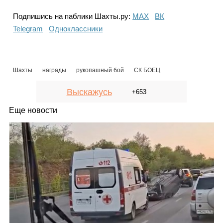
Подпишись на паблики Шахты.ру:
МАХ
ВК
Telegram
Одноклассники
Шахты
награды
рукопашный бой
СК БОЕЦ
Выскажусь
+653
Еще новости