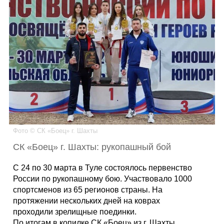
Каталог
Инфо
Гороскоп
Фото © СК «Боец» г. Шахты
СК «Боец» г. Шахты: рукопашный бой
Карты
С 24 по 30 марта в Туле состоялось первенство
России по рукопашному бою. Участвовало 1000
спортсменов из 65 регионов страны. На
Фотогалерея
протяжении нескольких дней на коврах
проходили зрелищные поединки.
По итогам в копилке СК «Боец» из г. Шахты