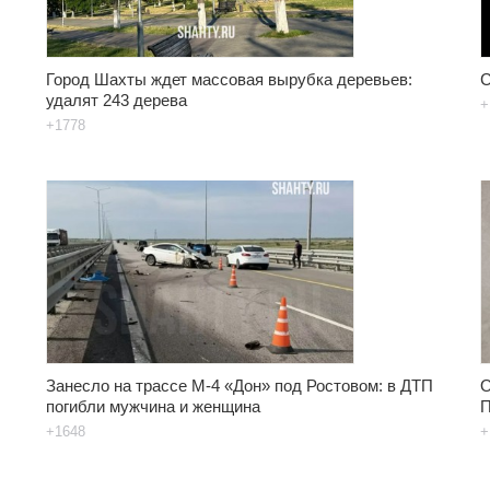
Город Шахты ждет массовая вырубка деревьев:
С
удалят 243 дерева
+
+1778
Занесло на трассе М-4 «Дон» под Ростовом: в ДТП
О
погибли мужчина и женщина
П
+1648
+