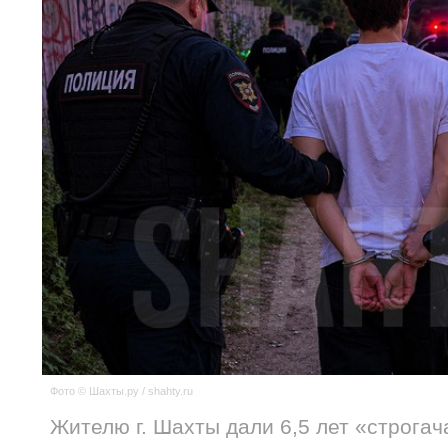
Фото © Шахты.ру / shahty.ru
Жителю г. Шахты дали 6,5 лет «строгач