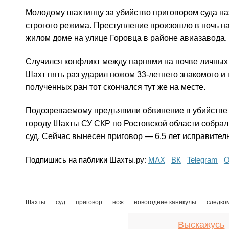
Молодому шахтинцу за убийство приговором суда наз
строгого режима. Преступление произошло в ночь на
жилом доме на улице Горовца в районе авиазавода.
Случился конфликт между парнями на почве личных
Шахт пять раз ударил ножом 33-летнего знакомого и
полученных ран тот скончался тут же на месте.
Подозреваемому предъявили обвинение в убийстве 
городу Шахты СУ СКР по Ростовской области собрал 
суд. Сейчас вынесен приговор — 6,5 лет исправител
Подпишись на паблики Шахты.ру:
МАХ
ВК
Telegram
О
Шахты
суд
приговор
нож
новогодние каникулы
следко
Выскажусь