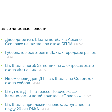
Самые читаемые новости
Двое детей из г. Шахты погибли в Архипо-
Осиповке на пляже при атаке БПЛА
+18526
Губернатор осмотрел в Шахтах городской рынок
+4898
В г. Шахты погиб 32-летний на электросамокате
около «Катюши»
+4709
Ищем очевидцев: ДТП в г. Шахты на Советской
около собора
+4614
В жутком ДТП на трассе Новочеркасск —
Каменоломни погиб водитель «Приоры»
+4592
В г. Шахты привлекли человека за купание на
пруду 20 лет РККА
+4034