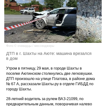
Каталог
Инфо
Фото © очевидцы / мессенджеры
Гороскоп
ДТП в г. Шахты на Аюте: машина врезался
в дом
Утром в пятницу, 29 мая, в городе Шахты в
Карты
поселке Аютинском столкнулись две легковушки.
ДТП произошло на улице Платова, в районе дома
№ 67 А, рассказали Шахты.ру в отделе ГИБДД по
городу Шахты.
Фотогалерея
28-летний водитель за рулем ВАЗ-21099, по
предварительным данным, поворачивая налево