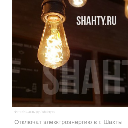
Фото © Шахты.ру / shahty.ru
Отключат элекктроэнергию в г. Шахты