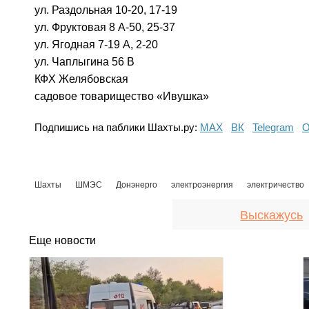
ул. Раздольная 10-20, 17-19
ул. Фруктовая 8 А-50, 25-37
ул. Ягодная 7-19 А, 2-20
ул. Чаплыгина 56 В
КФХ Желябовская
садовое товарищество «Ивушка»
Подпишись на паблики Шахты.ру:
МАХ
ВК
Telegram
О
Шахты
ШМЭС
Донэнерго
электроэнергия
электричество
Выскажусь
Еще новости