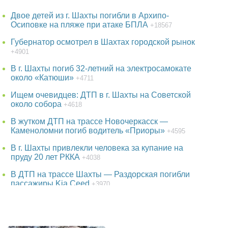
Двое детей из г. Шахты погибли в Архипо-
Осиповке на пляже при атаке БПЛА
+18567
Губернатор осмотрел в Шахтах городской рынок
+4901
В г. Шахты погиб 32-летний на электросамокате
около «Катюши»
+4711
Ищем очевидцев: ДТП в г. Шахты на Советской
около собора
+4618
В жутком ДТП на трассе Новочеркасск —
Каменоломни погиб водитель «Приоры»
+4595
В г. Шахты привлекли человека за купание на
пруду 20 лет РККА
+4038
В ДТП на трассе Шахты — Раздорская погибли
пассажиры Kia Ceed
+3970
38-летняя женщина пропала в Ростове-на-Дону
+3808
В парке г. Шахты появится огромный фонтан