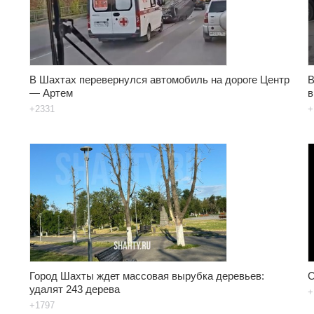
В Шахтах перевернулся автомобиль на дороге Центр
В
— Артем
в
+2331
+
Город Шахты ждет массовая вырубка деревьев:
С
удалят 243 дерева
+
+1797