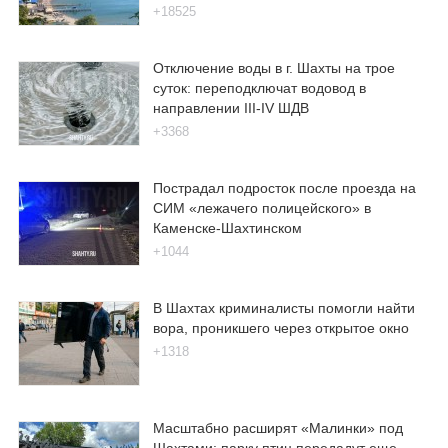
+18525
Отключение воды в г. Шахты на трое
суток: переподключат водовод в
направлении III-IV ШДВ
+3368
Пострадал подросток после проезда на
СИМ «лежачего полицейского» в
Каменске-Шахтинском
+1044
В Шахтах криминалисты помогли найти
вора, проникшего через открытое окно
+1318
Масштабно расширят «Малинки» под
Шахтами: парку птиц передадут еще