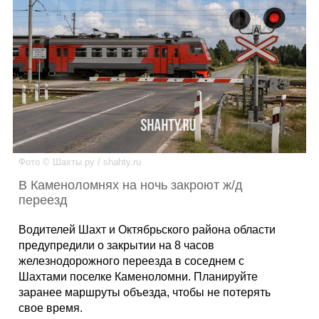
Каталог
Инфо
Гороскоп
Фото © Шахты.ру / shahty.ru
В Каменоломнях на ночь закроют ж/д
переезд
Карты
Водителей Шахт и Октябрьского района области
предупредили о закрытии на 8 часов
железнодорожного переезда в соседнем с
Шахтами поселке Каменоломни. Планируйте
Фотогалерея
заранее маршруты объезда, чтобы не потерять
свое время.