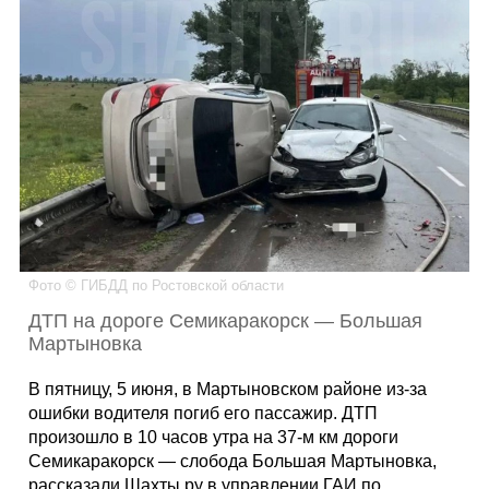
Каталог
Инфо
Гороскоп
Фото © ГИБДД по Ростовской области
ДТП на дороге Семикаракорск — Большая
Карты
Мартыновка
В пятницу, 5 июня, в Мартыновском районе из-за
ошибки водителя погиб его пассажир. ДТП
Фотогалерея
произошло в 10 часов утра на 37-м км дороги
Семикаракорск — слобода Большая Мартыновка,
рассказали Шахты.ру в управлении ГАИ по