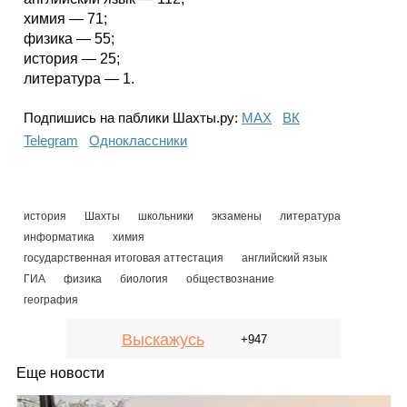
химия — 71;
физика — 55;
история — 25;
литература — 1.
Подпишись на паблики Шахты.ру:
МАХ
ВК
Telegram
Одноклассники
история
Шахты
школьники
экзамены
литература
информатика
химия
государственная итоговая аттестация
английский язык
ГИА
физика
биология
обществознание
география
Выскажусь
+947
Еще новости