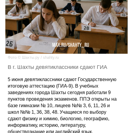
Каталог
Инфо
Фото © Шахты.ру / shahty.ru
Гороскоп
В г. Шахты девятиклассники сдают ГИА
5 июня девятиклассники сдают Государственную
итоговую аттестацию (ГИА-9). В учебных
Карты
заведениях города Шахты сегодня работали 9
пунктов проведения экзаменов. ППЭ открыты на
базе гимназии № 10, лицеев №№ 3, 6, 11, 26 и
школ №№ 1, 36, 38, 48. Учащиеся по выбору
Фотогалерея
сдают физику и химию, биологию, географию,
информатику, историю, литературу,
обществознание или английский язык.