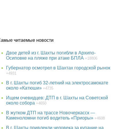
Самые читаемые новости
Двое детей из г. Шахты погибли в Архипо-
Осиповке на пляже при атаке БПЛА
+18806
Губернатор осмотрел в Шахтах городской рынок
+4931
В г. Шахты погиб 32-летний на электросамокате
около «Катюши»
+4735
Ищем очевидцев: ДТП в г. Шахты на Советской
около собора
+4650
В жутком ДТП на трассе Новочеркасск —
Каменоломни погиб водитель «Приоры»
+4608
В г. Шахты привлекли человека за купание на