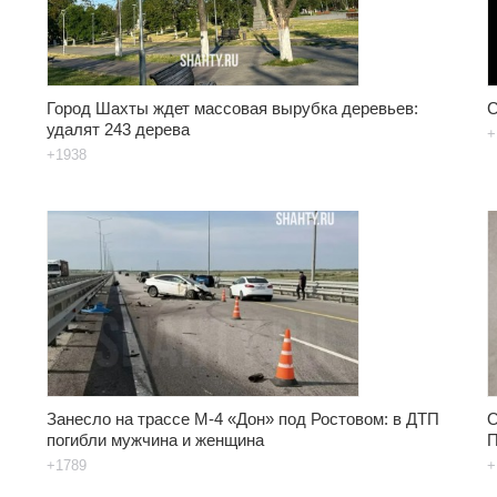
Город Шахты ждет массовая вырубка деревьев:
С
удалят 243 дерева
+
+1938
Занесло на трассе М-4 «Дон» под Ростовом: в ДТП
О
погибли мужчина и женщина
П
+1789
+