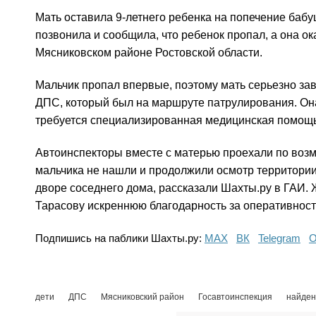
Мать оставила 9-летнего ребенка на попечение бабу
позвонила и сообщила, что ребенок пропал, а она о
Мясниковском районе Ростовской области.
Мальчик пропал впервые, поэтому мать серьезно за
ДПС, который был на маршруте патрулирования. Она
требуется специализированная медицинская помощь 
Автоинспекторы вместе с матерью проехали по воз
мальчика не нашли и продолжили осмотр территории
дворе соседнего дома, рассказали Шахты.ру в ГАИ.
Тарасову искреннюю благодарность за оперативност
Подпишись на паблики Шахты.ру:
МАХ
ВК
Telegram
О
дети
ДПС
Мясниковский район
Госавтоинспекция
найден