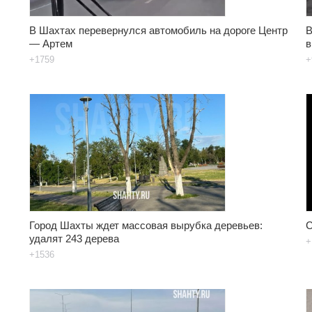
В Шахтах перевернулся автомобиль на дороге Центр
В
— Артем
в
+1759
+
Город Шахты ждет массовая вырубка деревьев:
С
удалят 243 дерева
+
+1536