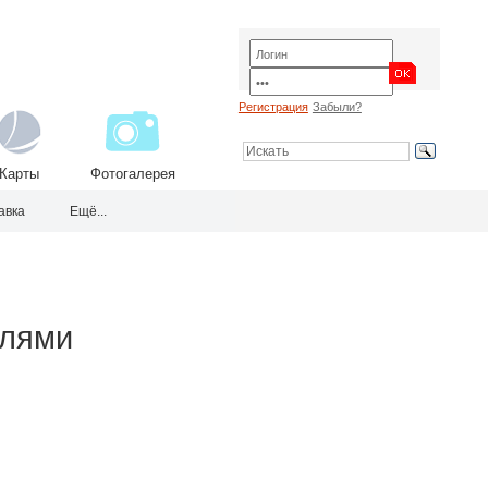
Регистрация
Забыли?
Карты
Фотогалерея
авка
Ещё...
елями