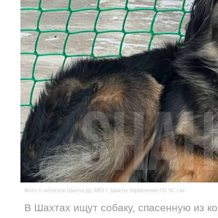
Фото © читатели Шахты.ру, МКУ г. Шахты Управление ГО ЧС / вк
В Шахтах ищут собаку, спасенную из к