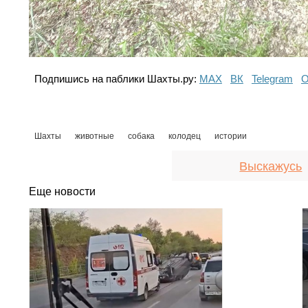
Подпишись на паблики Шахты.ру:
МАХ
ВК
Telegram
О
Шахты
животные
собака
колодец
истории
Выскажусь
Еще новости