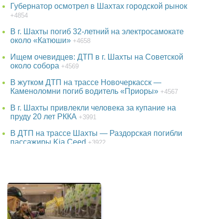
Губернатор осмотрел в Шахтах городской рынок
+4854
В г. Шахты погиб 32-летний на электросамокате
около «Катюши»
+4658
Ищем очевидцев: ДТП в г. Шахты на Советской
около собора
+4569
В жутком ДТП на трассе Новочеркасск —
Каменоломни погиб водитель «Приоры»
+4567
В г. Шахты привлекли человека за купание на
пруду 20 лет РККА
+3991
В ДТП на трассе Шахты — Раздорская погибли
пассажиры Kia Ceed
+3922
38-летняя женщина пропала в Ростове-на-Дону
+3773
В парке г. Шахты появится огромный фонтан
+3765
Детская шалость обернулась гибелью школьника
в Ростовской области
+3540