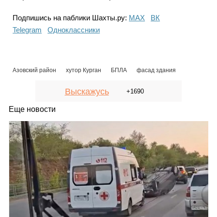
Подпишись на паблики Шахты.ру:
МАХ
ВК
Telegram
Одноклассники
Азовский район
хутор Курган
БПЛА
фасад здания
Выскажусь
+1690
Еще новости