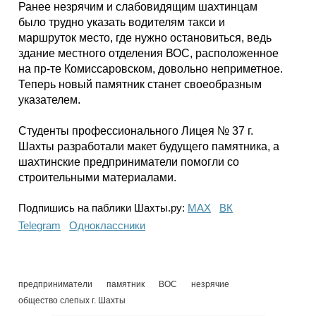
Каталог
Ранее незрячим и слабовидящим шахтинцам
было трудно указать водителям такси и
маршруток место, где нужно остановиться, ведь
здание местного отделения ВОС, расположенное
на пр-те Комиссаровском, довольно неприметное.
Инфо
Теперь новый памятник станет своеобразным
указателем.
Студенты профессионального Лицея № 37 г.
Гороскоп
Шахты разработали макет будущего памятника, а
шахтинские предприниматели помогли со
строительными материалами.
Карты
Подпишись на паблики Шахты.ру:
МАХ
ВК
Telegram
Одноклассники
Фотогалерея
предприниматели
памятник
ВОС
незрячие
общество слепых г. Шахты