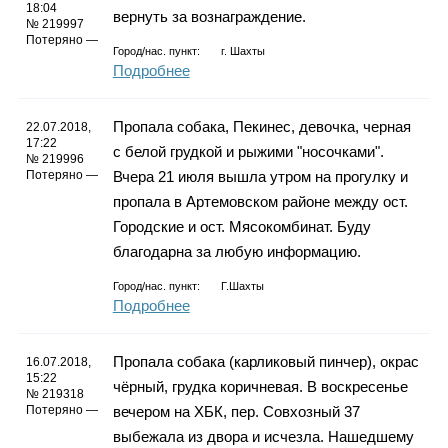
Каталог
18:04
вернуть за вознаграждение.
№ 219997
Потеряно —
Город/нас. пункт:
г.
Шахты
Подробнее
Инфо
Пропала собака, Пекинес, девочка, черная
22.07.2018,
17:22
с белой грудкой и рыжими "носочками".
№ 219996
Потеряно —
Вчера 21 июля вышла утром на прогулку и
Гороскоп
пропала в Артемовском районе между ост.
Городские и ост. Мясокомбинат. Буду
благодарна за любую информацию.
Город/нас. пункт:
Г.Шахты
Карты
Подробнее
Пропала собака (карликовый пинчер), окрас
16.07.2018,
15:22
чёрный, грудка коричневая. В воскресенье
Фотогалерея
№ 219318
Потеряно —
вечером на ХБК, пер. Совхозный 37
выбежала из двора и исчезла. Нашедшему