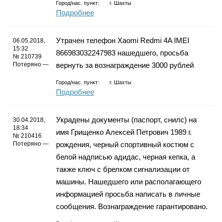
Город/нас. пункт:
г.
Шахты
Подробнее
Утрачен телефон Xaomi Redmi 4A IMEI
06.05.2018,
15:32
866983032247983 нашедшего, просьба
№ 210739
Потеряно —
вернуть за вознаграждение 3000 рублей
Город/нас. пункт:
г.
Шахты
Подробнее
Украдены документы (паспорт, снилс) на
30.04.2018,
18:34
имя Грищенко Алексей Петрович 1989 г.
№ 210416
Потеряно —
рождения, черный спортивный костюм с
белой надписью адидас, черная кепка, а
также ключ с брелком сигнализации от
машины. Нашедшего или располагающего
информацией просьба написать в личные
сообщения. Вознаграждение гарантировано.