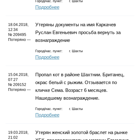
Город/нас. пункт:
г.
Шахты
Подробнее
Утеряны документы на имя Каркачев
18.04.2018,
12:34
Руслан Евгеньевич просьба вернуть за
№ 209495
Потеряно —
вознаграждение
Город/нас. пункт:
г.
Шахты
Подробнее
Пропал кот в районе Шахтнии. Британец,
15.04.2018,
07:27
окрас белый с рыжим. Отзывается по
№ 209152
Потеряно —
кличке Сема. Возраст 6 месяцев.
Нашедшему вознаграждение.
Город/нас. пункт:
г.
Шахты
Подробнее
Утерян женский золотой браслет на рынке
19.03.2018,
21:02