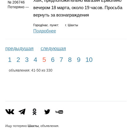
ХБК, предположительно магазин Ермолино
№ 206746
Потеряно —
вечером 18 марта, около 19 часов. Просьба
вернуть за вознаграждения
Город/нас. пункт:
г.
Шахты
Подробнее
предыдущая
следующая
1
2
3
4
5
6
7
8
9
10
объявления: 41-50 из 330
Ищу
потеряно
Шахты
, объявления.