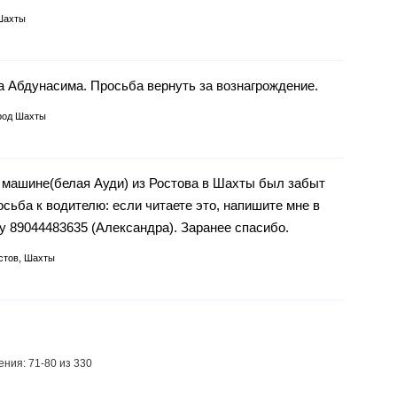
Шахты
а Абдунасима. Просьба вернуть за вознагрождение.
род Шахты
 машине(белая Ауди) из Ростова в Шахты был забыт
осьба к водителю: если читаете это, напишите мне в
ну 89044483635 (Александра). Заранее спасибо.
стов, Шахты
ния: 71-80 из 330