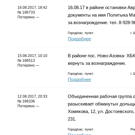
16.08.17 в районе остановки Ав
16.08.2017, 18:42
№ 186733
документы на имя Политыка М
Потеряно —
за вознагрождение. тел. 8-928-9
Город/нас. пункт:
г.
Подробнее
В районе пос. Ново-Азовка- ХБК
15.08.2017, 10:10
№ 186513
вернуть за вознаграждение.
Потеряно —
Город/нас. пункт:
г.
Подробнее
Объединенная рабочая группа 
12.08.2017, 20:33
№ 186336
разыскивает обманутых дольщико
Потеряно —
Хомякова, 12, ул. Достоевского,
231.
Город/нас. пункт:
Ро