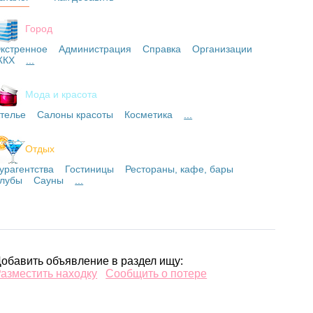
Город
кстренное
Администрация
Справка
Организации
ЖКХ
...
Мода и красота
телье
Салоны красоты
Косметика
...
Отдых
урагентства
Гостиницы
Рестораны, кафе, бары
лубы
Сауны
...
обавить объявление в раздел ищу:
азместить находку
Сообщить о потере