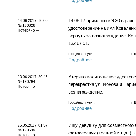
Подробнее
14.06.17 примерно в 9:30 в рай
14.06.2017, 10:09
№ 180828
удостоверение на имя Ковален
Потеряно —
вернуть за вознаграждение. Кон
132 67 91.
Город/нас. пункт:
г.
Подробнее
Утеряно водительское удостове
13.06.2017, 20:45
№ 180794
перекрестка ул. Ионова и Пари
Потеряно —
вознаграждение.
Город/нас. пункт:
г.
Подробнее
Ищу девушку для совместного 
25.05.2017, 01:57
№ 178639
фотосессиях (косплей и т. д. )
Потеряно —