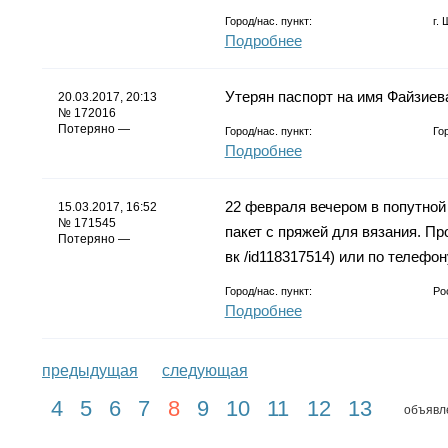
Город/нас. пункт:
г.
Подробнее
Утерян паспорт на имя Файзиев
20.03.2017, 20:13
№ 172016
Потеряно —
Город/нас. пункт:
Го
Подробнее
22 февраля вечером в попутной
15.03.2017, 16:52
№ 171545
пакет с пряжей для вязания. Пр
Потеряно —
вк /id118317514) или по телефо
Город/нас. пункт:
Ро
Подробнее
предыдущая
следующая
4
5
6
7
8
9
10
11
12
13
объявле