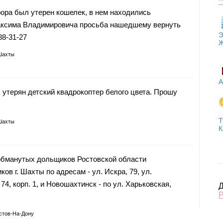
рора был утерен кошелек, в нем находились
аксима Владимировича просьба нашедшему вернуть
Э
88-31-27
Шахты
А
 утерян детский квадрокоптер белого цвета. Прошу
Т
Шахты
К
обманутых дольщиков Ростовской области
в г. Шахты по адресам - ул. Искра, 79, ул.
 74, корп. 1, и Новошахтинск - по ул. Харьковская,
Д
Р
стов-На-Дону