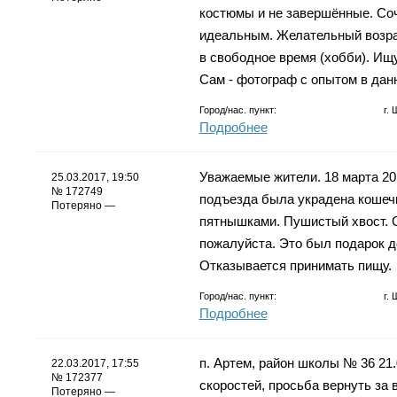
костюмы и не завершённые. Со
идеальным. Желательный возраст
в свободное время (хобби). Ищ
Сам - фотограф с опытом в дан
Город/нас. пункт:
г.
Подробнее
Уважаемые жители. 18 марта 201
25.03.2017, 19:50
№ 172749
подъезда была украдена кошечк
Потеряно —
пятнышками. Пушистый хвост. С
пожалуйста. Это был подарок д
Отказывается принимать пищу.
Город/нас. пункт:
г.
Подробнее
п. Артем, район школы № 36 21.
22.03.2017, 17:55
№ 172377
скоростей, просьба вернуть за 
Потеряно —