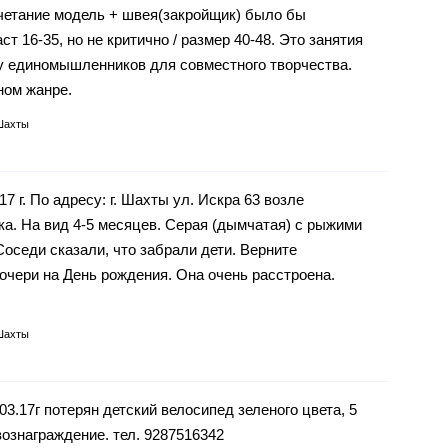
четание модель + швея(закройщик) было бы
 16-35, но не критично / размер 40-48. Это занятия
у единомышленников для совместного творчества.
ном жанре.
Шахты
7 г. По адресу: г. Шахты ул. Искра 63 возле
а. На вид 4-5 месяцев. Серая (дымчатая) с рыжими
оседи сказали, что забрали дети. Верните
очери на День рождения. Она очень расстроена.
Шахты
03.17г потерян детский велосипед зеленого цвета, 5
вознаграждение. тел. 9287516342