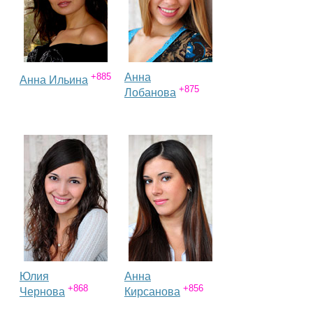
Каталог
Инфо
+885
Анна
Анна Ильина
+875
Лобанова
Гороскоп
Карты
Фотогалерея
Юлия
Анна
+868
+856
Чернова
Кирсанова