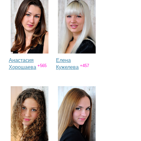
Анастасия
Елена
+565
+457
Хорошаева
Кужелева